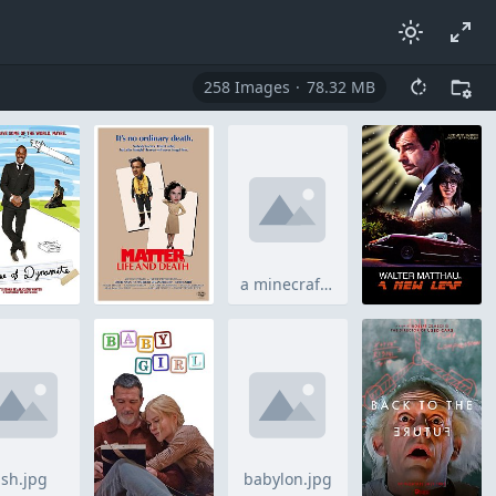
258
images
78.32 MB