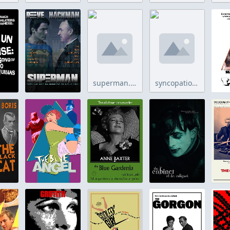
superman.jpg
syncopation.jpg