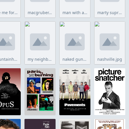
love me forever.jpg
macgruber.jpg
man with a movie camera.jpg
marty supreme.jpg
mountainhead.jpg
my neighbor totoro.jpg
naked gun 33 13.jpg
nashville.jpg