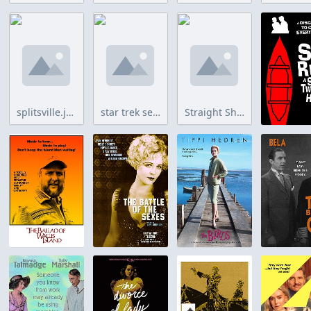
splitsville.jpg
star trek section 31 copy.jpg
Straight Shooting.jpg