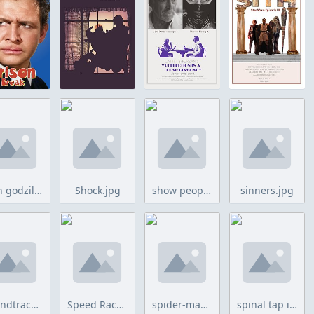
shin godzilla.jpg
Shock.jpg
show people.jpg
sinners.jpg
Soundtrack of a Coup d'Etat.jpg
Speed Racer.jpg
spider-man across the spider-verse.jpg
spinal tap ii.jpg