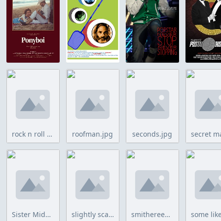
rock n roll high school.jpg
roofman.jpg
seconds.jpg
Sister Midnight.jpg
slightly scarlet.jpg
smithereens.jpg