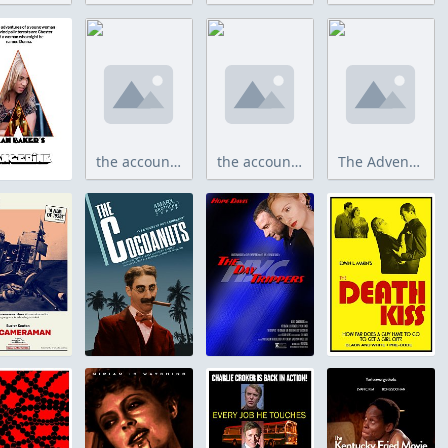
the accountant 2.jpg
the accountant.jpg
The Adventures of Pluto Nash.jpg