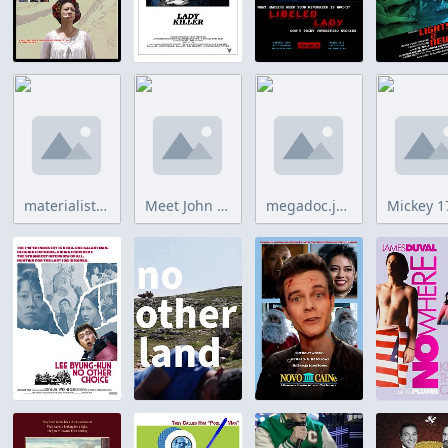
materialists.jpg
Meet John Doe.jpg
megadoc.jpg