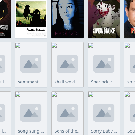
secret mall apartment.jpg
sentimental value.jpg
shall we dance.jpg
Sherlock Jr.jpg
some like it hot.jpg
song sung blue.jpg
Sons of the Desert.jpg
Sorry Baby.jpg